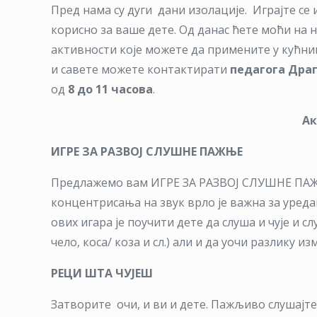
Пред нама су дуги дани изолације. Играјте се и
корисно за ваше дете. Од данас ћете моћи на
активности које можете да примените у кућни
и савете можете контактирати
педагога Дра
од
8 до 11 часова
.
Ак
ИГРЕ ЗА РАЗВОЈ СЛУШНЕ ПАЖЊЕ
Предлажемо вам ИГРЕ ЗА РАЗВОЈ СЛУШНЕ ПАЖ
концентрисања на звук врло је важна за уреда
ових игара је поучити дете да слуша и чује и с
чело, коса/ коза и сл.) али и да уочи разлику 
РЕЦИ ШТА ЧУЈЕШ
Затворите очи, и ви и дете. Пажљиво слушајте 