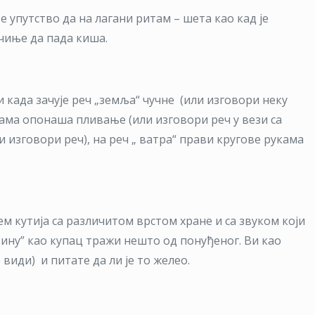
е упутство да на лагани ритам – шета као кад је
очиње да пада киша.
и када зачује реч „земља“ чучне (или изговори неку
кама опонаша пливање (или изговори реч у вези са
и изговори реч), на реч „ ватра“ прави кругове рукама
јем кутија са различитом врстом хране и са звуком који
вину” као купац тражи нешто од понуђеног. Ви као
 види) и питате да ли је то желео.