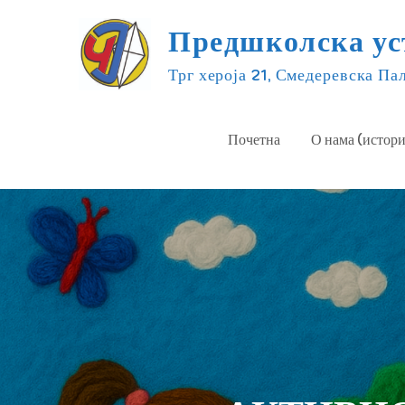
Skip
Предшколска уст
to
content
Трг хероја 21, Смедеревска Па
Почетна
О нама (истори