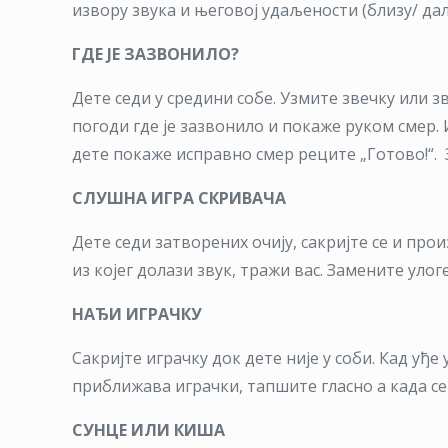
извору звука и његовој удаљености (близу/ дал
ГДЕ ЈЕ ЗАЗВОНИЛО?
Дете седи у средини собе. Узмите звечку или 
погоди где је зазвонило и покаже руком смер. 
дете покаже исправно смер реците „Готово!“. 
СЛУШНА ИГРА СКРИВАЧА
Дете седи затворених очију, сакријте се и про
из којег долази звук, тражи вас. Замените улоге
НАЂИ ИГРАЧКУ
Сакријте играчку док дете није у соби. Кад уђ
приближава играчки, тапшите гласно а када се
СУНЦЕ ИЛИ КИША