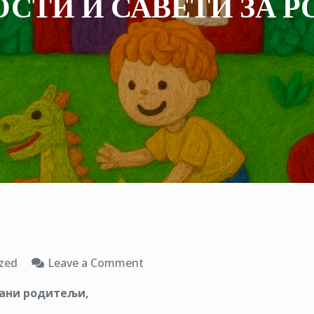
СТИ И САВЕТИ ЗА 
on
zed
Leave a Comment
АКТИВНОСТИ
ани родитељи,
И