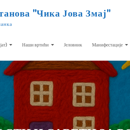
анова "Чика Јова Змај"
ланка
јат)
Наши вртићи
Јеловник
Манифестације