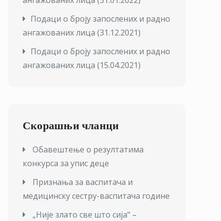
ангажованих лица (31.01.2022)
Подаци о броју запослених и радно
ангажованих лица (31.12.2021)
П
одаци о броју запослених и радно
ангажованих лица (15.04.2021)
Скорашњи чланци
Обавештење о резултатима
конкурса за упис деце
Признања за васпитача и
медицинску сестру-васпитача године
„Није злато све што сија“ –