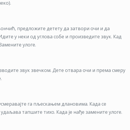
еко).
звончић, предложите детету да затвори очи и да
Идите у неки од углова собе и произведите звук. Кад
Замените улоге.
изводите звук звечком. Дете отвара очи и према смеру
.
е усмеравајте га пљескањем длановима. Када се
 удаљава тапшите тихо. Када је нађе замените улоге.