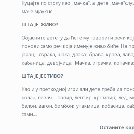
Куцајте по столу као „мачка“, а дете „маче“сл
маче мјаукне.
ШТА ЈЕ ЖИВО?
Објасните детету да ћете му говорити речи кој
понови само реч која именује живо биће. На прим
јарац; сврака, шака, длака; брава, крава, лава
кабаница, девојчица; Мачка, играчка, копачка
ШТА ЈЕ ЈЕСТИВО?
Као и у претходној игри али дете треба да пон
колач, певач; папир, лептир, кромпир; лед, мед
балон, вагон, бомбон; утакмица, кобасица, ка
сами….
Останите код