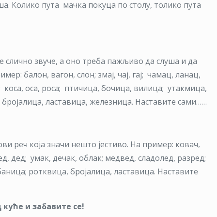
уша. Колико пута мачка покуца по столу, толико пута
е слично звуче, а оно треба пажљиво да слуша и да
ер: балон, вагон, слон; змај, чај, гај; чамац, ланац,
; коса, оса, роса; птичица, бочица, вилица; утакмица,
; бројалица, ластавица, железница. Наставите сами……
ови реч која значи нешто јестиво. На пример: ковач,
, дед; умак, дечак, облак; медвед, сладолед, разред;
баница; ротквица, бројалица, ластавица. Наставите
 куће и забавите се!