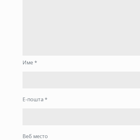
Име
*
Е-пошта
*
Веб место