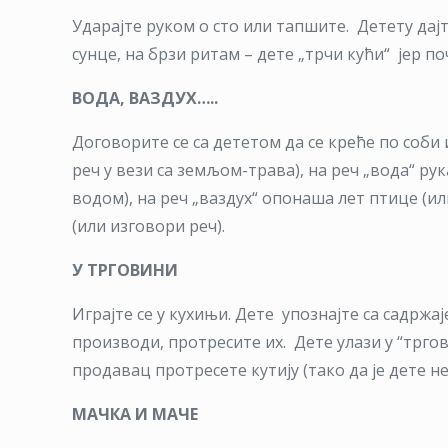
Ударајте руком о сто или тапшите. Детету дајт
сунце, на брзи ритам – дете „трчи кући“ јер п
ВОДА, ВАЗДУХ…..
Договорите се са дететом да се креће по соби 
реч у вези са земљом-трава), на реч „вода“ ру
водом), на реч „ваздух“ опонаша лет птице (ил
(или изговори реч).
У ТРГОВИНИ
Играјте се у кухињи. Дете упознајте са садржа
производи, протресите их. Дете улази у “трго
продавац протресете кутију (тако да је дете не
МАЧКА И МАЧЕ