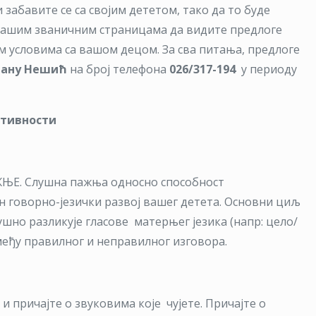
САВЕТИ
 забавите се са својим дететом, тако да то буде
ЗА
 нашим званичним страницама да видите предлоге
РОДИТЕЉЕ
м условима са вашом децом. За сва питања, предлоге
гану
Нешић
на број телефона
026/317-194
у периоду
тивности
ЊЕ. Слушна пажња односно способност
н говорно-језички развој вашег детета. Основни циљ
лушно разликује гласове матерњег језика (напр: цело/
између правилног и неправилног изговора.
и причајте о звуковима које чујете. Причајте о