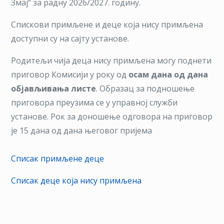
Змај“ за радну 2026/2027. годину.
конку
за
Спискови примљене и деце која нису примљена
упис
доступни су на сајту установе.
деце
Родитељи чија деца нису примљена могу поднети
приговор Комисији у року од
осам дана од дана
објављивања листе
. Образац за подношење
приговора преузима се у управној служби
установе. Рок за доношење одговора на приговор
је 15 дана од дана његовог пријема
Списак примљене деце
Списак деце која нису примљена