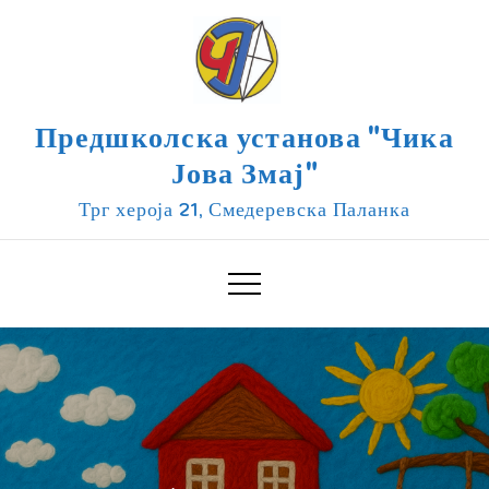
Skip
to
content
Предшколска установа "Чика
Јова Змај"
Трг хероја 21, Смедеревска Паланка