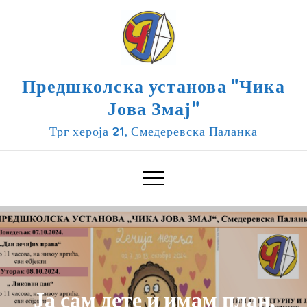
Skip
to
content
Предшколска установа "Чика
Јова Змај"
Трг хероја 21, Смедеревска Паланка
Ја сам дете и имам план,