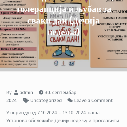
толеранција и љубав за
сваки дан (Дечија
недеља)
By
admin
30. септембар
on
2024.
Uncategorized
Leave a Comment
Ја
У периоду од 7.10.2024. – 13.10. 2024. наша
сам
Установа обележиће Дечију недељу и прославити
дете