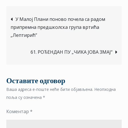
Кретање
У Малој Плани поново почела са радом
припремна предшколска група вртића
чланка
„Лептирић”
61. РОЂЕНДАН ПУ „ЧИКА ЈОВА ЗМАЈ“
Оставите одговор
Ваша адреса е-поште неће бити објављена.
Неопходна
поља су означена
*
Коментар
*