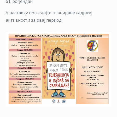
61. рођендан.
и
имам
У наставку погледајте планирани садржај
план,
активности за овај период
толер
и
љуба
за
сваки
дан
(Дечи
недељ