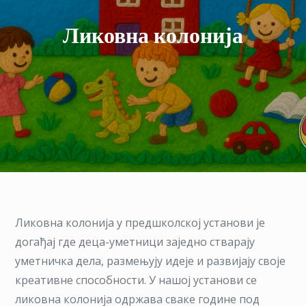
Ликовна колонија
Ликовна колонија у предшколској установи је
догађај где деца-уметници заједно стварају
уметничка дела, размењују идеје и развијају своје
креативне способности. У нашој установи се
ликовна колонија одржава сваке године под