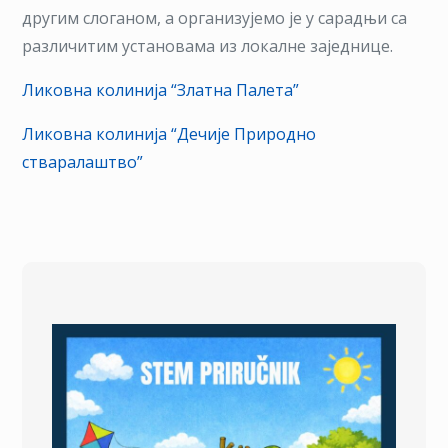
другим слоганом, a организујемо је у сарадњи са
различитим установама из локалне заједнице.
Ликовна колинија “Златна Палета”
Ликовна колинија “Дечије Природно
стваралаштво”