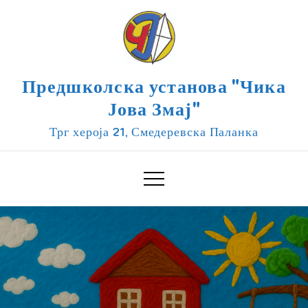
Skip
to
content
Предшколска установа "Чика
Јова Змај"
Трг хероја 21, Смедеревска Паланка